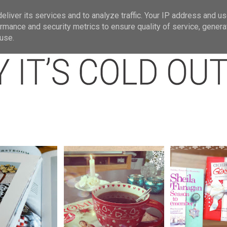
t
Om mig.
Jullänkar
Julbloggar jag gi
liver its services and to analyze traffic. Your IP address and u
rmance and security metrics to ensure quality of service, gener
use.