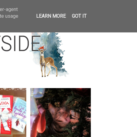
llar
ser-agent
ate usage
LEARN MORE
GOT IT