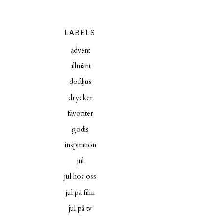
LABELS
advent
allmänt
doftljus
drycker
favoriter
godis
inspiration
jul
jul hos oss
jul på film
jul på tv