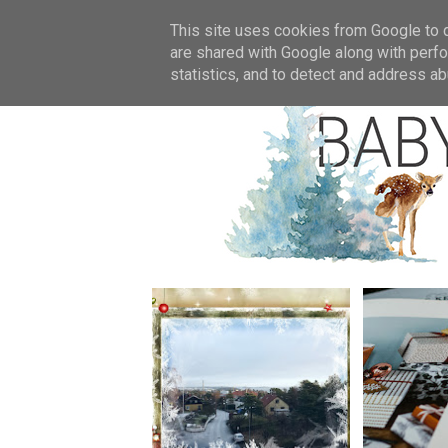
Star
This site uses cookies from Google to de
are shared with Google along with perfo
statistics, and to detect and address ab