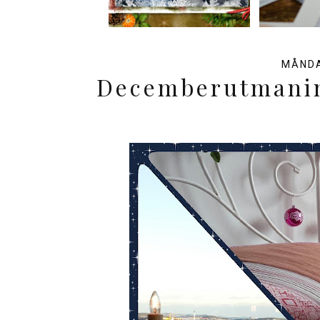
MÅNDA
Decemberutmanin