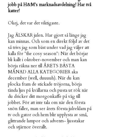
jobb på H&M's marknadsavdelning! Har två
katter!
Okej, det var det viktigaste.
Jag ÄLSKAR julen. Har gjort så länge jag
kan minnas. Och som en direkt följd av det
så trivs jag som bäst under vad jag väljer att
kalla för "the cosy season": När det börjar
bli kallt i oktober-november och man kan
börja räkna ner till ÅRETS BÄSTA
MÅNAD ALLA KATEGORIER aka
december (well, duuuuh). När du kan
plocka fram de stickade tröjorna, börja
tända ljus på kvällarna och pusta ut rök när
du dricker ditt morgonkaffe på väg till
jobbet. För att inte tala om när den första
snön faller, man ser årets första julreklam på
tv och gator och hem blir upplysta av små,
glittrande lampor och advents- ljusstakar
och stjärnor överallt.