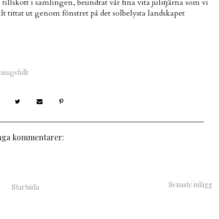
tillskott i samlingen, beundrat vår fina vita julstjärna som vi
 tittat ut genom fönstret på det solbelysta landskapet
ningsfullt
nga kommentarer:
Senaste inlägg
Startsida