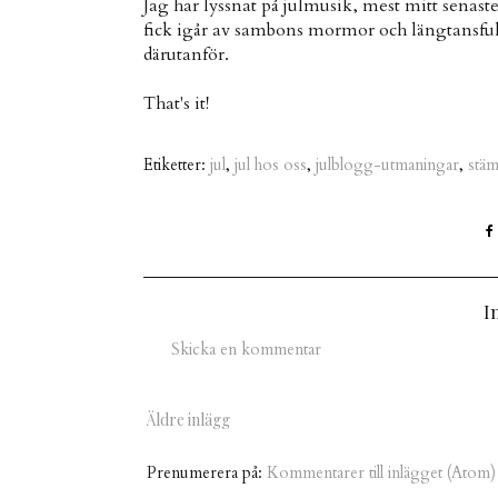
Jag har lyssnat på julmusik, mest mitt senaste 
fick igår av sambons mormor och längtansfullt
därutanför.
That's it!
Etiketter:
jul
,
jul hos oss
,
julblogg-utmaningar
,
stäm
I
Skicka en kommentar
Äldre inlägg
Prenumerera på:
Kommentarer till inlägget (Atom)