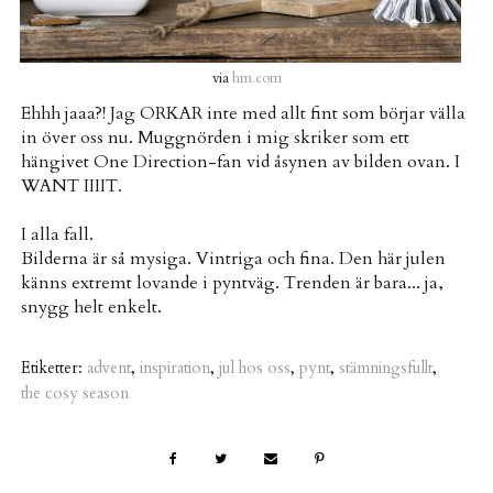
via
hm.com
Ehhh jaaa?! Jag ORKAR inte med allt fint som börjar välla
in över oss nu. Muggnörden i mig skriker som ett
hängivet One Direction-fan vid åsynen av bilden ovan. I
WANT IIIIT.
I alla fall.
Bilderna är så mysiga. Vintriga och fina. Den här julen
känns extremt lovande i pyntväg. Trenden är bara... ja,
snygg helt enkelt.
Etiketter:
advent
,
inspiration
,
jul hos oss
,
pynt
,
stämningsfullt
,
the cosy season