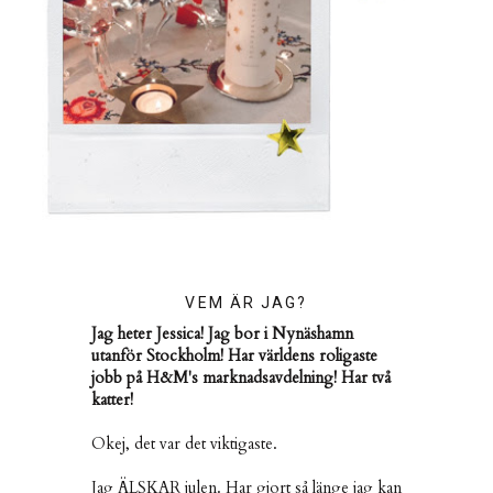
VEM ÄR JAG?
Jag heter Jessica! Jag bor i Nynäshamn
utanför Stockholm! Har världens roligaste
jobb på H&M's marknadsavdelning! Har två
katter!
Okej, det var det viktigaste.
Jag ÄLSKAR julen. Har gjort så länge jag kan