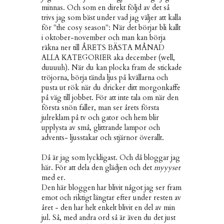
minnas. Och som en direkt följd av det så
trivs jag som bäst under vad jag väljer att kalla
för "the cosy season": När det börjar bli kallt
i oktober-november och man kan börja
räkna ner till ÅRETS BÄSTA MÅNAD
ALLA KATEGORIER aka december (well,
duuuuh). När du kan plocka fram de stickade
tröjorna, börja tända ljus på kvällarna och
pusta ut rök när du dricker ditt morgonkaffe
på väg till jobbet. För att inte tala om när den
första snön faller, man ser årets första
julreklam på tv och gator och hem blir
upplysta av små, glittrande lampor och
advents- ljusstakar och stjärnor överallt.
Då är jag som lyckligast. Och då bloggar jag
här. För att dela den glädjen och det
myyyset
med er.
Den här bloggen har blivit något jag ser fram
emot och riktigt längtar efter under resten av
året - den har helt enkelt blivit en del av min
jul. Så, med andra ord så är även du det just