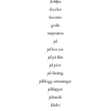
doftljus
drycker
favoriter
godis
inspiration
jul
jul hos oss
jul på film
jul på tv
jul-läsning
julblogg-utmaningar
julklappar
julmusik
kläder