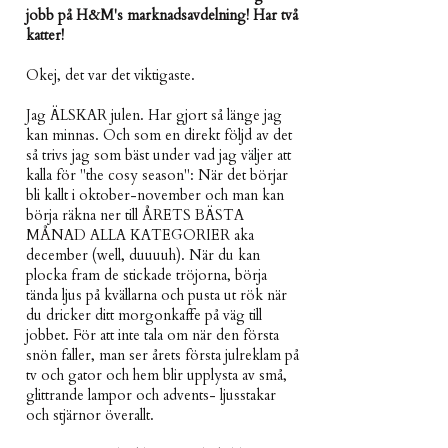
jobb på H&M's marknadsavdelning! Har två
katter!
Okej, det var det viktigaste.
Jag ÄLSKAR julen. Har gjort så länge jag
kan minnas. Och som en direkt följd av det
så trivs jag som bäst under vad jag väljer att
kalla för "the cosy season": När det börjar
bli kallt i oktober-november och man kan
börja räkna ner till ÅRETS BÄSTA
MÅNAD ALLA KATEGORIER aka
december (well, duuuuh). När du kan
plocka fram de stickade tröjorna, börja
tända ljus på kvällarna och pusta ut rök när
du dricker ditt morgonkaffe på väg till
jobbet. För att inte tala om när den första
snön faller, man ser årets första julreklam på
tv och gator och hem blir upplysta av små,
glittrande lampor och advents- ljusstakar
och stjärnor överallt.