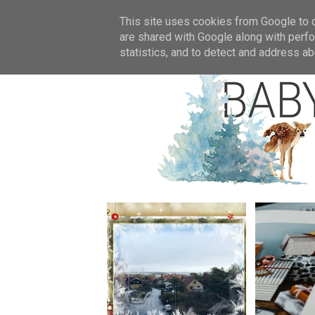
Star
This site uses cookies from Google to de
are shared with Google along with perfo
statistics, and to detect and address ab