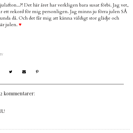
ulafton...?! Det här året har verkligen bara susat förbi. Jag vet,
är ett rekord för mig personligen. Jag minns ju förra julen SÅ
nda då. Och det får mig att känna väldigt stor glädje och
är julen.
♥
 tv
2 kommentarer:
UL!