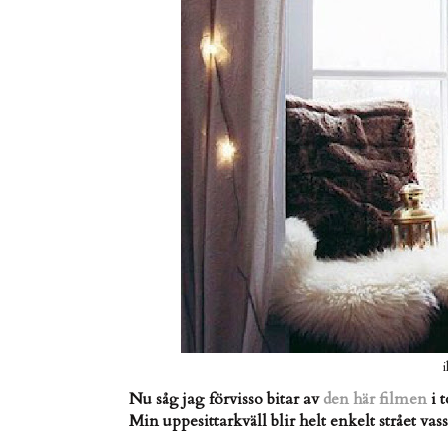
i
Nu såg jag förvisso bitar av
den här filmen
i 
Min uppesittarkväll blir helt enkelt strået va