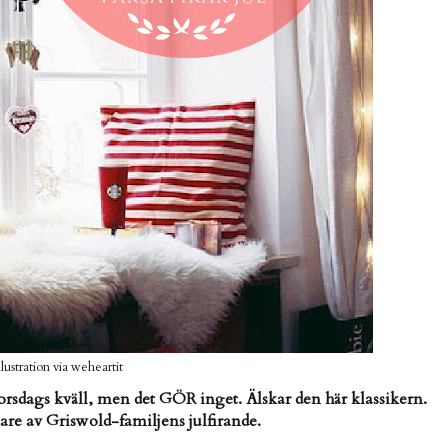
llustration via weheartit
torsdags kväll, men det GÖR inget. Älskar den här klassikern.
ssare av Griswold-familjens julfirande.