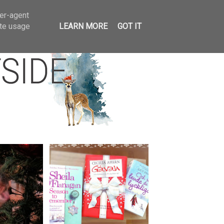
llar
ser-agent
ate usage
LEARN MORE
GOT IT