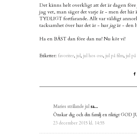
Det känns helt overkligt att det är dagen före j
jag vet, man säger det varje år - men det här 
TYDLIGT fortfarande. Allt var väldigt annorlu
tacksamhet över hur det är - hur
jag
är - den h
Ha en BÄST dan före dan nu! Nu kör vi!
Etiketter:
favoriter
,
jul
,
jul hos oss
,
jul på film
,
jul på
Maries strålande jul
sa...
Önskar dig och din familj en riktigt GOD J
23 december 2015 kl. 14:55