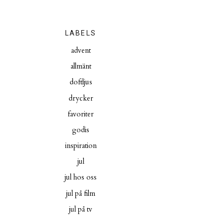
LABELS
advent
allmänt
doftljus
drycker
favoriter
godis
inspiration
jul
jul hos oss
jul på film
jul på tv