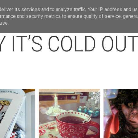
t
Om mig.
Jullänkar
Julbloggar jag gi
liver its services and to analyze traffic. Your IP address and u
rmance and security metrics to ensure quality of service, gener
use.