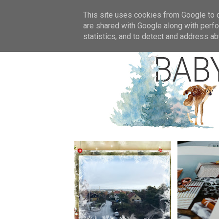
Star
This site uses cookies from Google to de
are shared with Google along with perfo
statistics, and to detect and address ab