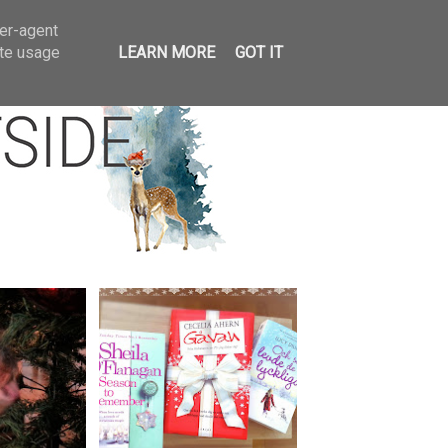
llar
ser-agent
ate usage
LEARN MORE
GOT IT