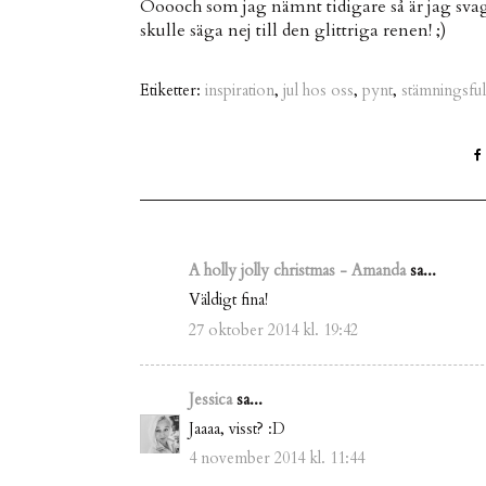
Ooooch som jag nämnt tidigare så är jag svag f
skulle säga nej till den glittriga renen! ;)
Etiketter:
inspiration
,
jul hos oss
,
pynt
,
stämningsful
A holly jolly christmas - Amanda
sa...
Väldigt fina!
27 oktober 2014 kl. 19:42
Jessica
sa...
Jaaaa, visst? :D
4 november 2014 kl. 11:44