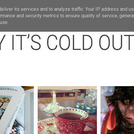
t
Om mig.
Jullänkar
Julbloggar jag gi
liver its services and to analyze traffic. Your IP address and u
rmance and security metrics to ensure quality of service, gener
use.