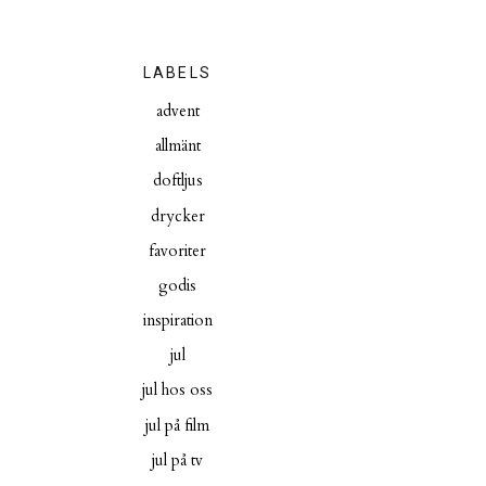
LABELS
advent
allmänt
doftljus
drycker
favoriter
godis
inspiration
jul
jul hos oss
jul på film
jul på tv