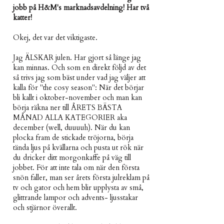
jobb på H&M's marknadsavdelning! Har två
katter!
Okej, det var det viktigaste.
Jag ÄLSKAR julen. Har gjort så länge jag
kan minnas. Och som en direkt följd av det
så trivs jag som bäst under vad jag väljer att
kalla för "the cosy season": När det börjar
bli kallt i oktober-november och man kan
börja räkna ner till ÅRETS BÄSTA
MÅNAD ALLA KATEGORIER aka
december (well, duuuuh). När du kan
plocka fram de stickade tröjorna, börja
tända ljus på kvällarna och pusta ut rök när
du dricker ditt morgonkaffe på väg till
jobbet. För att inte tala om när den första
snön faller, man ser årets första julreklam på
tv och gator och hem blir upplysta av små,
glittrande lampor och advents- ljusstakar
och stjärnor överallt.