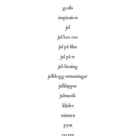
godis
inspiration
jul
jul hos oss
jul på film
jul på tv
jul-läsning
julblogg-utmaningar
julklappar
julmusik
kläder
minnen
pynt
recept