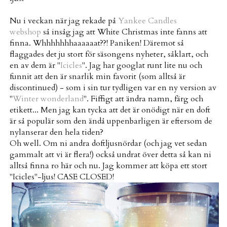
Nu i veckan när jag rekade på
Yankee Candles
webshop
så insåg jag att White Christmas inte fanns att
finna. Whhhhhhhaaaaaat??! Paniken! Däremot så
flaggades det ju stort för säsongens nyheter, såklart, och
en av dem är "
Icicles
". Jag har googlat runt lite nu och
funnit att den är snarlik min favorit (som alltså är
discontinued) - som i sin tur tydligen var en ny version av
"
Winter wonderland
". Fiffigt att ändra namn, färg och
etikett... Men jag kan tycka att det är onödigt när en doft
är så populär som den ändå uppenbarligen är eftersom de
nylanserar den hela tiden?
Oh well. Om ni andra doftljusnördar (och jag vet sedan
gammalt att vi är flera!) också undrat över detta så kan ni
alltså finna ro här och nu. Jag kommer att köpa ett stort
"Icicles"-ljus! CASE CLOSED!