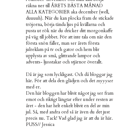
räkna ner till ÅRETS BÄSTA MÅNAD
ALLA KATEGORIER aka december (well,
duuuuh). När du kan plocka fram de stickade
tröjorna, börja tända ljus på kvällarna och
pusta ut rök när du dricker ditt morgonkaffe
på väg till jobbet. För att inte tala om när den
första snön faller, man ser årets första
julreklam på tv och gator och hem blir
upplysta av små, glittrande lampor och
advents- ljusstakar och stjärnor överallt.
Då är jag som lyckligast. Och då bloggar jag
här. För att dela den glädjen och det
myyyset
med er.
Den här bloggen har blivit något jag ser fram
emot och riktigt längtar efter under resten av
året - den har helt enkelt blivit en del av min
jul. Så, med andra ord så är även du det just
precis nu. Tack! Vad glad jag är att du är här.
PUSS// Jessica