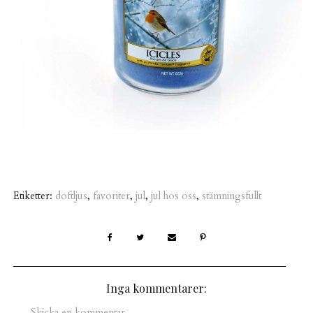
Etiketter:
doftljus
,
favoriter
,
jul
,
jul hos oss
,
stämningsfullt
Inga kommentarer:
Skicka en kommentar