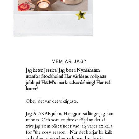
VEM ÄR JAG?
Jag heter Jessica! Jag bor i Nynäshamn
utanför Stockholm! Har världens roligaste
jobb på H&M's marknadsavdelning! Har två
katter!
Okej, det var det viktigaste.
Jag ÄLSKAR julen. Har gjort så länge jag kan
minnas. Och som en direkt följd av det så
trivs jag som bäst under vad jag väljer att kalla
för "the cosy season": När det börjar bli kallt
i oktober-november och man kan börja