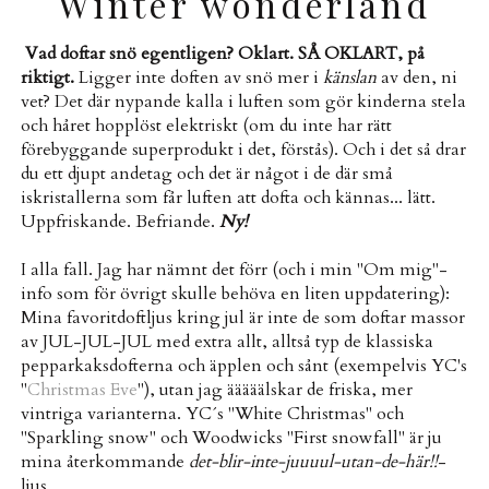
Winter wonderland
Vad doftar snö egentligen? Oklart. SÅ OKLART, på
riktigt.
Ligger inte doften av snö mer i
känslan
av den, ni
vet? Det där nypande kalla i luften som gör kinderna stela
och håret hopplöst elektriskt (om du inte har rätt
förebyggande superprodukt i det, förstås). Och i det så drar
du ett djupt andetag och det är något i de där små
iskristallerna som får luften att dofta och kännas... lätt.
Uppfriskande. Befriande.
Ny!
I alla fall. Jag har nämnt det förr (och i min "Om mig"-
info som för övrigt skulle behöva en liten uppdatering):
Mina favoritdoftljus kring jul är inte de som doftar massor
av JUL-JUL-JUL med extra allt, alltså typ de klassiska
pepparkaksdofterna och äpplen och sånt (exempelvis YC's
"
Christmas Eve
"), utan jag ääääälskar de friska, mer
vintriga varianterna. YC´s "White Christmas" och
"Sparkling snow" och Woodwicks "First snowfall" är ju
mina återkommande
det-blir-inte-juuuul-utan-de-här!!
-
ljus.