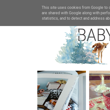
Star
This site uses cookies from Google to de
are shared with Google along with perfo
statistics, and to detect and address ab