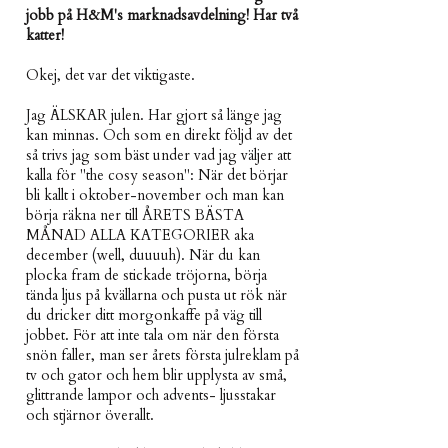
jobb på H&M's marknadsavdelning! Har två
katter!
Okej, det var det viktigaste.
Jag ÄLSKAR julen. Har gjort så länge jag
kan minnas. Och som en direkt följd av det
så trivs jag som bäst under vad jag väljer att
kalla för "the cosy season": När det börjar
bli kallt i oktober-november och man kan
börja räkna ner till ÅRETS BÄSTA
MÅNAD ALLA KATEGORIER aka
december (well, duuuuh). När du kan
plocka fram de stickade tröjorna, börja
tända ljus på kvällarna och pusta ut rök när
du dricker ditt morgonkaffe på väg till
jobbet. För att inte tala om när den första
snön faller, man ser årets första julreklam på
tv och gator och hem blir upplysta av små,
glittrande lampor och advents- ljusstakar
och stjärnor överallt.