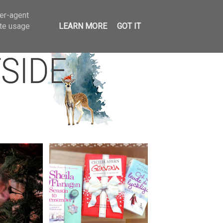
llar
ser-agent
ate usage
LEARN MORE
GOT IT