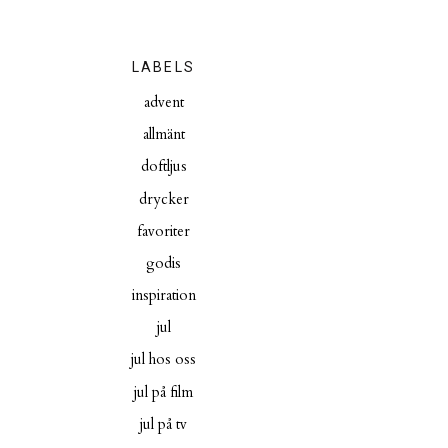
LABELS
advent
allmänt
doftljus
drycker
favoriter
godis
inspiration
jul
jul hos oss
jul på film
jul på tv