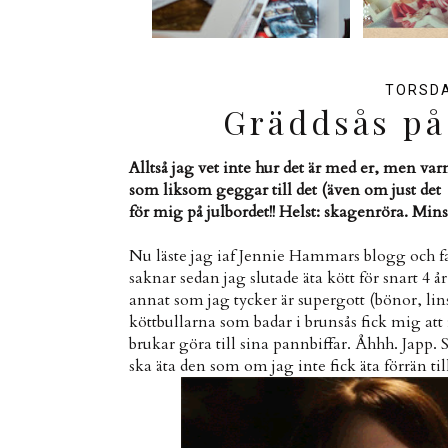
TORSDA
Gräddsås på 
Alltså jag vet inte hur det är med er, men va
som liksom geggar till det (även om just det u
för mig på julbordet!! Helst: skagenröra. Mins
Nu läste jag iaf Jennie Hammars blogg och f
saknar sedan jag slutade äta kött för snart 4
annat som jag tycker är supergott (bönor, li
köttbullarna som badar i brunsås fick mig at
brukar göra till sina pannbiffar. Åhhh. Japp. 
ska äta den som om jag inte fick äta förrän til