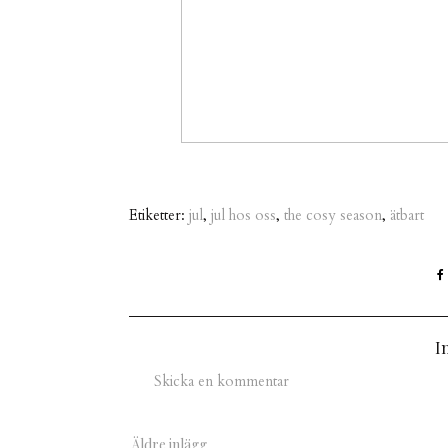
Etiketter:
jul
,
jul hos oss
,
the cosy season
,
ätbart
I
Skicka en kommentar
Äldre inlägg