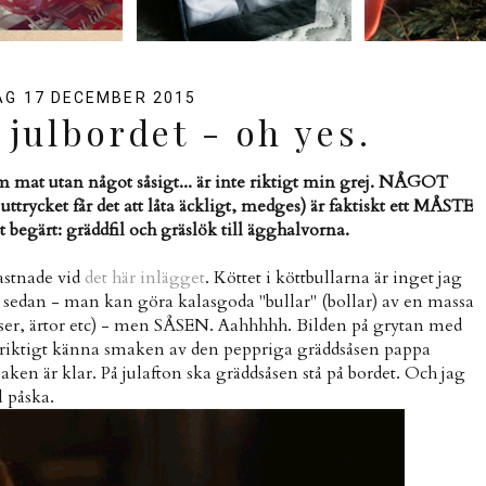
G 17 DECEMBER 2015
julbordet - oh yes.
rm mat utan något såsigt... är inte riktigt min grej. NÅGOT
ttrycket får det att låta äckligt, medges) är faktiskt ett MÅSTE
t begärt: gräddfil och gräslök till ägghalvorna.
astnade vid
det här inlägget
. Köttet i köttbullarna är inget jag
 år sedan - man kan göra kalasgoda "bullar" (bollar) av en massa
nser, ärtor etc) - men SÅSEN. Aahhhhh. Bilden på grytan med
t riktigt känna smaken av den peppriga gräddsåsen pappa
Saken är klar. På julafton ska gräddsåsen stå på bordet. Och jag
l påska.