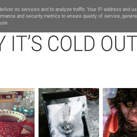
t
Om mig.
Jullänkar
Julbloggar jag gi
liver its services and to analyze traffic. Your IP address and u
rmance and security metrics to ensure quality of service, gener
use.