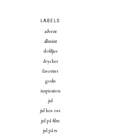
LABELS
advent
allmänt
doftljus
drycker
favoriter
godis
inspiration
jul
jul hos oss
jul på film
jul på tv