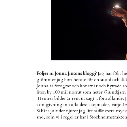
Följer ni Jonna Jintons blogg?
Jag har följt h
glömmer jag bort henne för en stund och då är d
Jonna är fotograf och konstnär och flyttade som
liten by 100 mil norrut som heter Grundtjärn 
Hennes bilder är rent ut sagt... förtrollande
i omgivningen i alla dess skepnader, varje års
Såhär i jultider njuter jag lite sådär extra my
snö, som vi i regel är här i Stockholmstrakten