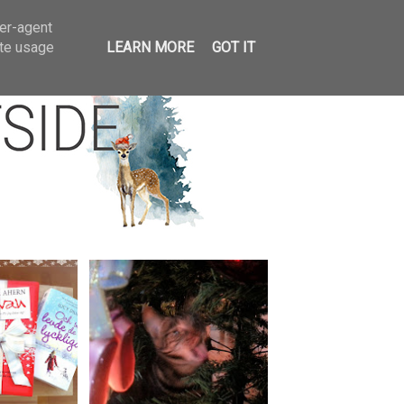
llar
ser-agent
ate usage
LEARN MORE
GOT IT