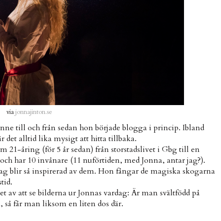
via
jonnajinton.se
enne till och från sedan hon började blogga i princip. Ibland
et alltid lika mysigt att hitta tillbaka.
 21-åring (för 5 år sedan) från storstadslivet i Gbg till en
och har 10 invånare (11 nuförtiden, med Jonna, antar jag?).
. Jag blir så inspirerad av dem. Hon fångar de magiska skogarna
tid.
cket av att se bilderna ur Jonnas vardag: Är man svältfödd på
, så får man liksom en liten dos där.