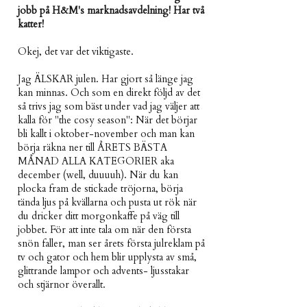
jobb på H&M's marknadsavdelning! Har två
katter!
Okej, det var det viktigaste.
Jag ÄLSKAR julen. Har gjort så länge jag
kan minnas. Och som en direkt följd av det
så trivs jag som bäst under vad jag väljer att
kalla för "the cosy season": När det börjar
bli kallt i oktober-november och man kan
börja räkna ner till ÅRETS BÄSTA
MÅNAD ALLA KATEGORIER aka
december (well, duuuuh). När du kan
plocka fram de stickade tröjorna, börja
tända ljus på kvällarna och pusta ut rök när
du dricker ditt morgonkaffe på väg till
jobbet. För att inte tala om när den första
snön faller, man ser årets första julreklam på
tv och gator och hem blir upplysta av små,
glittrande lampor och advents- ljusstakar
och stjärnor överallt.