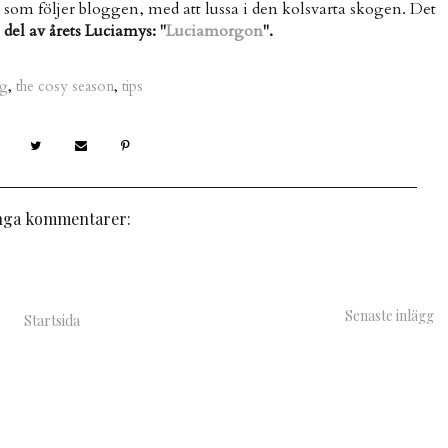
oss som följer bloggen, med att lussa i den kolsvarta skogen. Det
 del av årets Luciamys: "
Luciamorgon
".
ng
,
the cosy season
,
tips
nga kommentarer:
Senaste inlägg
Startsida