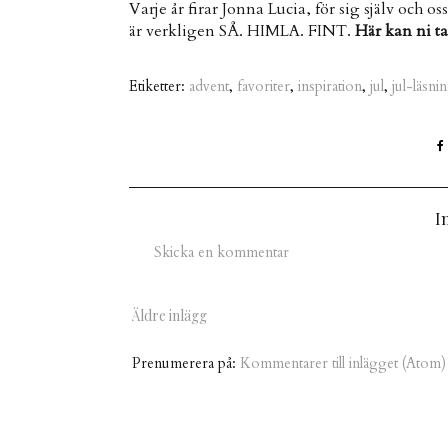
Varje år firar Jonna Lucia, för sig själv och 
är verkligen SÅ. HIMLA. FINT.
Här kan ni ta
Etiketter:
advent
,
favoriter
,
inspiration
,
jul
,
jul-läsni
I
Skicka en kommentar
Äldre inlägg
Prenumerera på:
Kommentarer till inlägget (Atom)