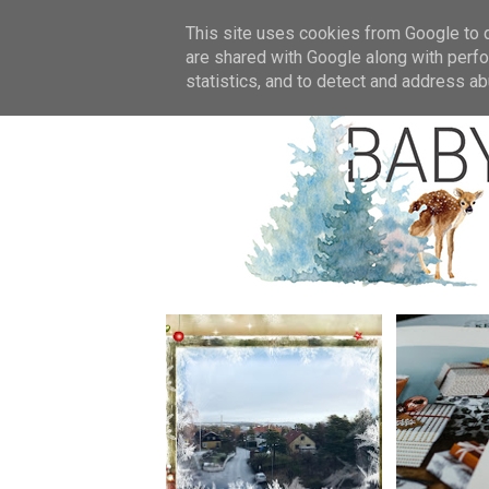
Star
This site uses cookies from Google to de
are shared with Google along with perfo
statistics, and to detect and address ab