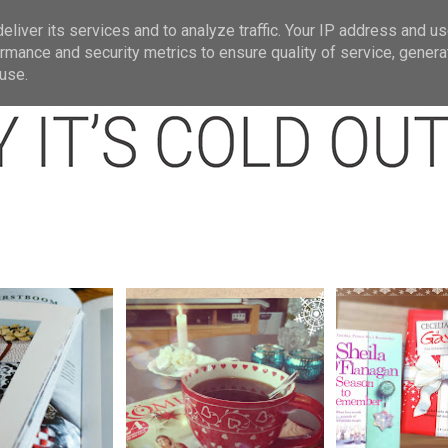
t
Om mig.
Jullänkar
Julbloggar jag gi
liver its services and to analyze traffic. Your IP address and u
rmance and security metrics to ensure quality of service, gener
use.