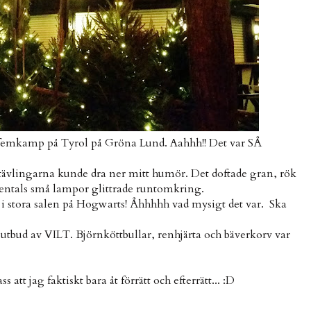
e femkamp på Tyrol på Gröna Lund. Aahhh!! Det var SÅ
 i tävlingarna kunde dra ner mitt humör. Det doftade gran, rök
usentals små lampor glittrade runtomkring.
in i stora salen på Hogwarts! Åhhhhh vad mysigt det var. Ska
 utbud av VILT. Björnköttbullar, renhjärta och bäverkorv var
tt jag faktiskt bara åt förrätt och efterrätt... :D