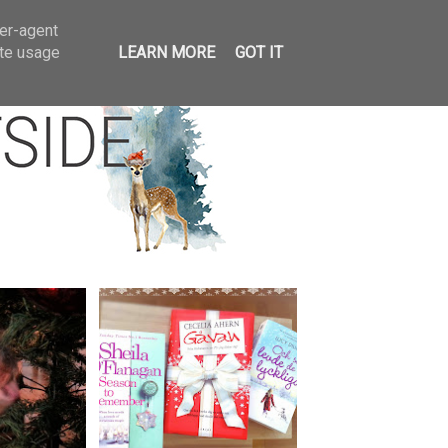
llar
ser-agent
ate usage
LEARN MORE
GOT IT