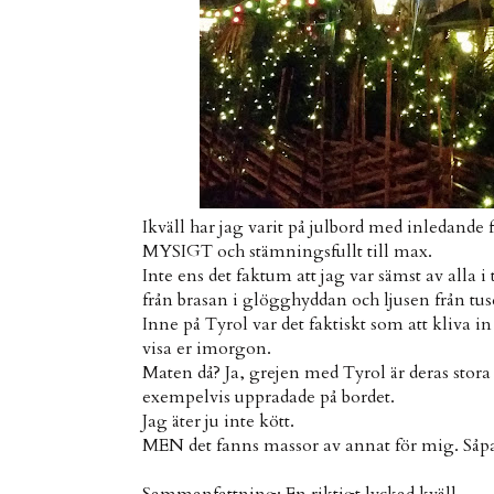
Ikväll har jag varit på julbord med inledand
MYSIGT och stämningsfullt till max.
Inte ens det faktum att jag var sämst av alla
från brasan i glögghyddan och ljusen från t
Inne på Tyrol var det faktiskt som att kliva 
visa er imorgon.
Maten då? Ja, grejen med Tyrol är deras stora
exempelvis uppradade på bordet.
Jag äter ju inte kött.
MEN det fanns massor av annat för mig. Såpass a
Sammanfattning: En riktigt lyckad kväll.