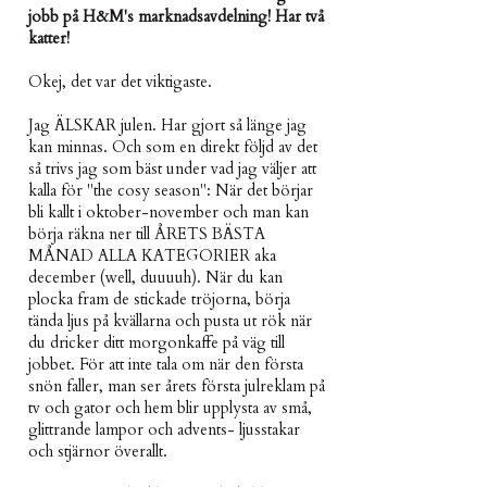
jobb på H&M's marknadsavdelning! Har två
katter!
Okej, det var det viktigaste.
Jag ÄLSKAR julen. Har gjort så länge jag
kan minnas. Och som en direkt följd av det
så trivs jag som bäst under vad jag väljer att
kalla för "the cosy season": När det börjar
bli kallt i oktober-november och man kan
börja räkna ner till ÅRETS BÄSTA
MÅNAD ALLA KATEGORIER aka
december (well, duuuuh). När du kan
plocka fram de stickade tröjorna, börja
tända ljus på kvällarna och pusta ut rök när
du dricker ditt morgonkaffe på väg till
jobbet. För att inte tala om när den första
snön faller, man ser årets första julreklam på
tv och gator och hem blir upplysta av små,
glittrande lampor och advents- ljusstakar
och stjärnor överallt.