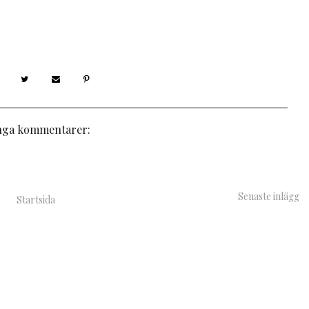
nga kommentarer:
Senaste inlägg
Startsida