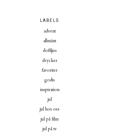
LABELS
advent
allmänt
doftljus
drycker
favoriter
godis
inspiration
jul
jul hos oss
jul på film
jul på tv