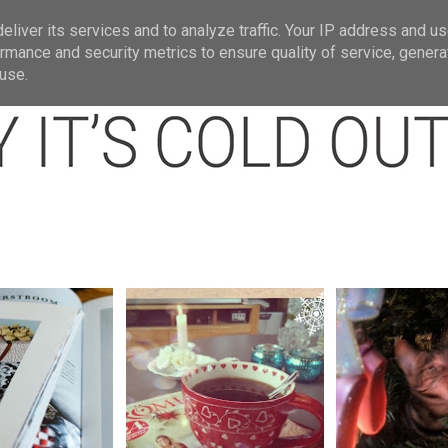
t
Om mig.
Jullänkar
Julbloggar jag gi
liver its services and to analyze traffic. Your IP address and u
rmance and security metrics to ensure quality of service, gener
use.