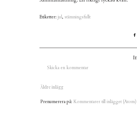
Etiketter:
jul
,
stämningsfullt
I
Skicka en kommentar
Äldre inlägg
Prenumerera på:
Kommentarer till inlägget (Atom)