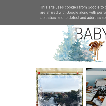
Star
This site uses cookies from Google to de
are shared with Google along with perfo
statistics, and to detect and address ab