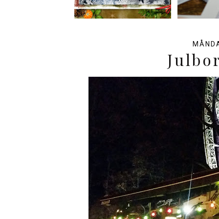
MÅNDA
Julbo