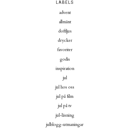
LABELS
advent
allmänt
doftljus
drycker
favoriter
godis
inspiration
jul
jul hos oss
jul på film
jul på tv
jul-läsning
julblogg-utmaningar