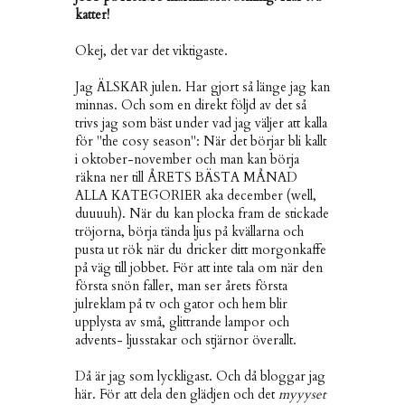
katter!
Okej, det var det viktigaste.
Jag ÄLSKAR julen. Har gjort så länge jag kan
minnas. Och som en direkt följd av det så
trivs jag som bäst under vad jag väljer att kalla
för "the cosy season": När det börjar bli kallt
i oktober-november och man kan börja
räkna ner till ÅRETS BÄSTA MÅNAD
ALLA KATEGORIER aka december (well,
duuuuh). När du kan plocka fram de stickade
tröjorna, börja tända ljus på kvällarna och
pusta ut rök när du dricker ditt morgonkaffe
på väg till jobbet. För att inte tala om när den
första snön faller, man ser årets första
julreklam på tv och gator och hem blir
upplysta av små, glittrande lampor och
advents- ljusstakar och stjärnor överallt.
Då är jag som lyckligast. Och då bloggar jag
här. För att dela den glädjen och det
myyyset