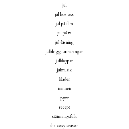
jul
jul hos oss
jul på film
jul på tv
jul-läsning
julblogg-utmaningar
julklappar
julmusik
kläder
minnen
pynt
recept
stämningsfullt
the cosy season