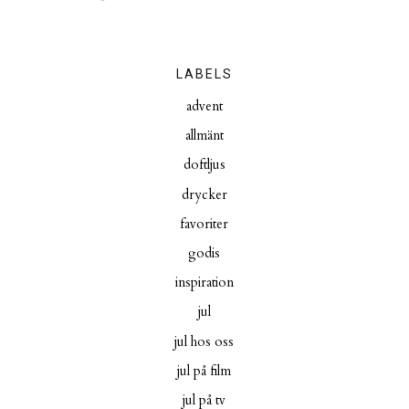
LABELS
advent
allmänt
doftljus
drycker
favoriter
godis
inspiration
jul
jul hos oss
jul på film
jul på tv