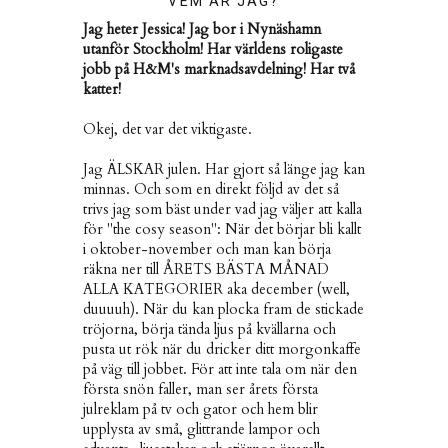
VEM ÄR JAG?
Jag heter Jessica! Jag bor i Nynäshamn
utanför Stockholm! Har världens roligaste
jobb på H&M's marknadsavdelning! Har två
katter!
Okej, det var det viktigaste.
Jag ÄLSKAR julen. Har gjort så länge jag kan
minnas. Och som en direkt följd av det så
trivs jag som bäst under vad jag väljer att kalla
för "the cosy season": När det börjar bli kallt
i oktober-november och man kan börja
räkna ner till ÅRETS BÄSTA MÅNAD
ALLA KATEGORIER aka december (well,
duuuuh). När du kan plocka fram de stickade
tröjorna, börja tända ljus på kvällarna och
pusta ut rök när du dricker ditt morgonkaffe
på väg till jobbet. För att inte tala om när den
första snön faller, man ser årets första
julreklam på tv och gator och hem blir
upplysta av små, glittrande lampor och